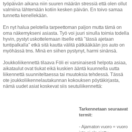
työpäivän aikana niin suuren määrän stressiä että olen ollut
valmiina lähtemään kotiin kesken päivän. En toivo samaa
tunnetta kenellekään.
En nyt halua pelotella tarpeettoman paljon mutta tämä on
oma näkemykseni asiasta. Työ voi juuri sinulla toimia todella
hyvin, pystyt uskottelemaan itselle että "tässä ajetaan
tuntipalkalla" etkä sitä kautta välitä pätkääkään jos auto on
myöhässä tms. Minä en siihen pystynyt, harmi sinänsä.
Joukkoliikennettä tilaava Föli ei varsinaisesti helpota asiaa,
aikataulut ovat tiukat eikä kuskien ääntä kuunnella uutta
liikennettä suunniteltaessa tai muutoksia tehdessä. Tässä
ote joukkoliikennelautakunnan kokouksen pöytäkirjasta,
nämä uudet asiat koskevat siis seutuliikennettä:
Tarkennetaan seuraavat
termit:
- Ajamaton vuoro = vuoro