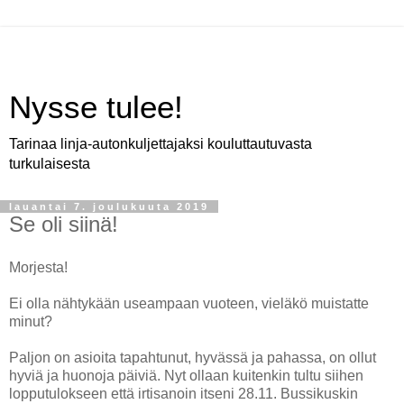
Nysse tulee!
Tarinaa linja-autonkuljettajaksi kouluttautuvasta
turkulaisesta
lauantai 7. joulukuuta 2019
Se oli siinä!
Morjesta!
Ei olla nähtykään useampaan vuoteen, vieläkö muistatte
minut?
Paljon on asioita tapahtunut, hyvässä ja pahassa, on ollut
hyviä ja huonoja päiviä. Nyt ollaan kuitenkin tultu siihen
lopputulokseen että irtisanoin itseni 28.11. Bussikuskin