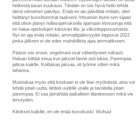
hetkestä tasan kuukausi. Tänään on siis hyvä hetki tehdä
tämä viimeinen päivitys. Enää en aio päivittää mitään, olen
heittänyt bussihommat taakseni. Irtisanoin itseni sen sijaan
että olisin jäänyt nollasopimuksella ajamaan irtovuoroja että
en halua opiskelujen kärsivän ilta- ja viikonloppuvuoroista.
Nyt en aja enää mitään, ammattipätevyydet loppuvat 2022
jonka jälkeen ei ole edes mahdollista ajaa ammatikseen.
Pääsin siis eroon, ongelmani ovat vähentyneet rutkasti.
Haluan kiittää sinua kun jaksoit tänne asti lukea. Parempaa
jatkoa kaiklle. Koittakaa jaksaa, oli työnne sitten mikä
tahansa.
Muistakaa myös että koskaan ei ole liian myöhäistä, aina voi
tehdä jotain uutta, lähteä uudelle uralle ja tavoitella jotain
parempaa. Ei saa jämähtää paikalleen tilanteeseen mikä vie
terveyden.
Kiitokset kaikille, en ole enää bussikuski. Wuhuu!