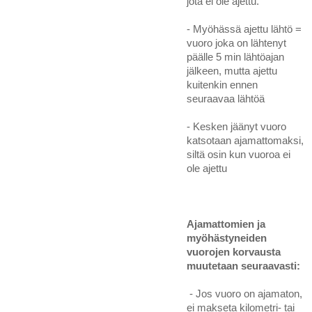
jota ei ole ajettu.
- Myöhässä ajettu lähtö =
vuoro joka on lähtenyt
päälle 5 min lähtöajan
jälkeen, mutta ajettu
kuitenkin ennen
seuraavaa lähtöä
- Kesken jäänyt vuoro
katsotaan ajamattomaksi,
siltä osin kun vuoroa ei
ole ajettu
Ajamattomien ja
myöhästyneiden
vuorojen korvausta
muutetaan seuraavasti:
- Jos vuoro on ajamaton,
ei makseta kilometri- tai