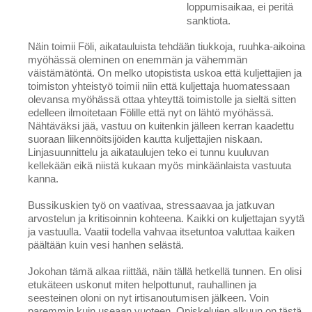
loppumisaikaa, ei peritä
sanktiota.
Näin toimii Föli, aikatauluista tehdään tiukkoja, ruuhka-aikoina
myöhässä oleminen on enemmän ja vähemmän
väistämätöntä. On melko utopistista uskoa että kuljettajien ja
toimiston yhteistyö toimii niin että kuljettaja huomatessaan
olevansa myöhässä ottaa yhteyttä toimistolle ja sieltä sitten
edelleen ilmoitetaan Fölille että nyt on lähtö myöhässä.
Nähtäväksi jää, vastuu on kuitenkin jälleen kerran kaadettu
suoraan liikennöitsijöiden kautta kuljettajien niskaan.
Linjasuunnittelu ja aikataulujen teko ei tunnu kuuluvan
kellekään eikä niistä kukaan myös minkäänlaista vastuuta
kanna.
Bussikuskien työ on vaativaa, stressaavaa ja jatkuvan
arvostelun ja kritisoinnin kohteena. Kaikki on kuljettajan syytä
ja vastuulla. Vaatii todella vahvaa itsetuntoa valuttaa kaiken
päältään kuin vesi hanhen selästä.
Jokohan tämä alkaa riittää, näin tällä hetkellä tunnen. En olisi
etukäteen uskonut miten helpottunut, rauhallinen ja
seesteinen oloni on nyt irtisanoutumisen jälkeen. Voin
paremmin kuin useaan vuoteen. Opiskelujen alkuun on tästä