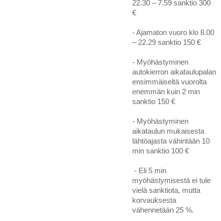
22.30 – 7.59 sanktio 300
€
- Ajamaton vuoro klo 8.00
– 22.29 sanktio 150 €
- Myöhästyminen
autokierron aikataulupalan
ensimmäiseltä vuorolta
enemmän kuin 2 min
sanktio 150 €
- Myöhästyminen
aikataulun mukaisesta
lähtöajasta vähintään 10
min sanktio 100 €
- Eli 5 min
myöhästymisestä ei tule
vielä sanktiota, mutta
korvauksesta
vähennetään 25 %.