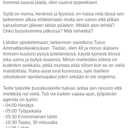
hommat saavat jäädä, olen saanut tarpeekseni.
Syitä on monia, henkisiä ja fyysisiä, en halua niitä tässä sen
tarkemmin alkaa erittelemään mutta sen sanon että pitkän
sairasloman jälkeen tähän päädyin. Mitäkö aion tehdä?
Onko bussihommia jatkossa? Mitä helvettiä?
Lähden opiskelemaan, tarkemmin sanottuna Turun
Ammattikorkeakouluun. Tiedän, olen 48 ja minun ikäiseni
ihmisen kuuluisi pysyä työelämässä, käydä tyynesti töissä
joka aamu ja tyytyä osaansa. Minun mielestäni elämä on
kuitenkin seikkailu, pitää muistaa elää silloin kun se on vielä
mahdollista. Raha-asiat ovat kunnossa, sain itselleni
rahoituksen opiskeluajaksi joten sekään ei ole ongelma.
Teille tuleville bussikuskeille haluan antaa sen neuvon että
miettikää nyt vielä. Työ vie kaiken vapaa-ajan, työpäivän
agenda on tyyliin:
- 04:00 Herätys
- 05:00 Työpaikalla
- 05:30 Ensimmäinen lähtö
- 10:30 Tauko, 30 minuuttia