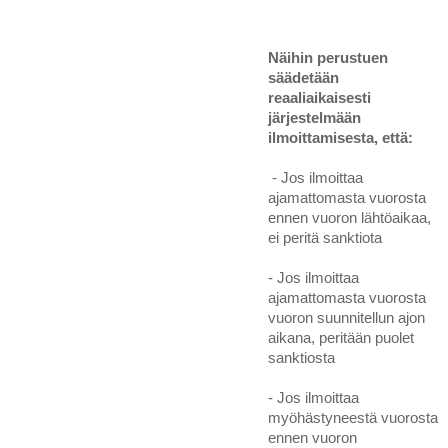
Näihin perustuen
säädetään
reaaliaikaisesti
järjestelmään
ilmoittamisesta, että:
- Jos ilmoittaa
ajamattomasta vuorosta
ennen vuoron lähtöaikaa,
ei peritä sanktiota
- Jos ilmoittaa
ajamattomasta vuorosta
vuoron suunnitellun ajon
aikana, peritään puolet
sanktiosta
- Jos ilmoittaa
myöhästyneestä vuorosta
ennen vuoron