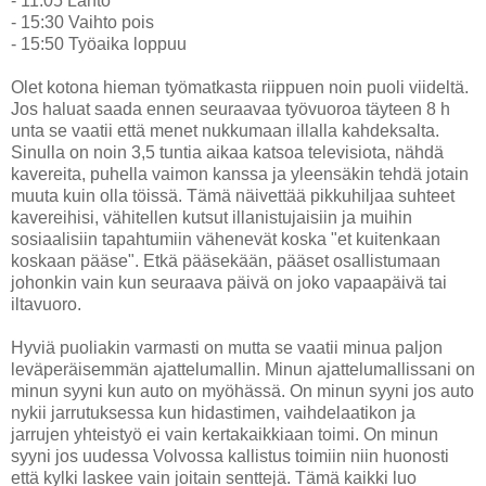
- 11:05 Lähtö
- 15:30 Vaihto pois
- 15:50 Työaika loppuu
Olet kotona hieman työmatkasta riippuen noin puoli viideltä.
Jos haluat saada ennen seuraavaa työvuoroa täyteen 8 h
unta se vaatii että menet nukkumaan illalla kahdeksalta.
Sinulla on noin 3,5 tuntia aikaa katsoa televisiota, nähdä
kavereita, puhella vaimon kanssa ja yleensäkin tehdä jotain
muuta kuin olla töissä. Tämä näivettää pikkuhiljaa suhteet
kavereihisi, vähitellen kutsut illanistujaisiin ja muihin
sosiaalisiin tapahtumiin vähenevät koska "et kuitenkaan
koskaan pääse". Etkä pääsekään, pääset osallistumaan
johonkin vain kun seuraava päivä on joko vapaapäivä tai
iltavuoro.
Hyviä puoliakin varmasti on mutta se vaatii minua paljon
leväperäisemmän ajattelumallin. Minun ajattelumallissani on
minun syyni kun auto on myöhässä. On minun syyni jos auto
nykii jarrutuksessa kun hidastimen, vaihdelaatikon ja
jarrujen yhteistyö ei vain kertakaikkiaan toimi. On minun
syyni jos uudessa Volvossa kallistus toimiin niin huonosti
että kylki laskee vain joitain senttejä. Tämä kaikki luo