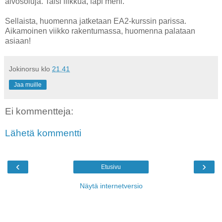
aivosoluja. Taisi liikkua, läpi meni.
Sellaista, huomenna jatketaan EA2-kurssin parissa.
Aikamoinen viikko rakentumassa, huomenna palataan
asiaan!
Jokinorsu
klo
21.41
Jaa muille
Ei kommentteja:
Lähetä kommentti
‹
›
Etusivu
Näytä internetversio