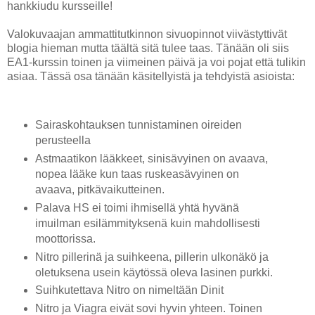
hankkiudu kursseille!
Valokuvaajan ammattitutkinnon sivuopinnot viivästyttivät
blogia hieman mutta täältä sitä tulee taas. Tänään oli siis
EA1-kurssin toinen ja viimeinen päivä ja voi pojat että tulikin
asiaa. Tässä osa tänään käsitellyistä ja tehdyistä asioista:
Sairaskohtauksen tunnistaminen oireiden
perusteella
Astmaatikon lääkkeet, sinisävyinen on avaava,
nopea lääke kun taas ruskeasävyinen on
avaava, pitkävaikutteinen.
Palava HS ei toimi ihmisellä yhtä hyvänä
imuilman esilämmityksenä kuin mahdollisesti
moottorissa.
Nitro pillerinä ja suihkeena, pillerin ulkonäkö ja
oletuksena usein käytössä oleva lasinen purkki.
Suihkutettava Nitro on nimeltään Dinit
Nitro ja Viagra eivät sovi hyvin yhteen. Toinen