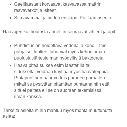
Geelilaastarit korvaavat kasvavassa määrin
rasvaverkot ja -siteet.
Silmävammat ja niiden ensiapu. Potilaan asento.
Haavojen kotihoidosta annettiin seuraavat vihjeet ja opit:
Puhdistus on hoidettava vedellä, alkoholi- tms
pohjaiset tuotteet tuhoavat myös kehon oman
puolustusjärjestelmän hyödyllisiä bakteereja.
Haava pitää sulkea esim laastarilla tai
sidoksella, voidaan käyttää myös haavateippiä.
Pintapuolinen naarmu tms paranee parhaiten
mikäli se pystytään pitämään puhtaana niin että
sitä ei peitetä eli se on suoraan tekemisissä
ilman kanssa.
Tärkeitä asioita mihin mahtuu myös monta muuttunutta
asiaa: