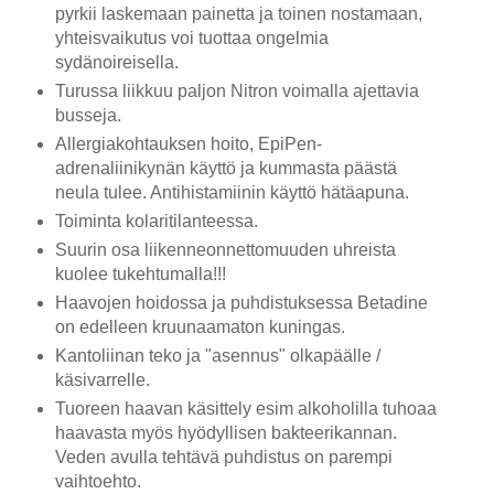
pyrkii laskemaan painetta ja toinen nostamaan,
yhteisvaikutus voi tuottaa ongelmia
sydänoireisella.
Turussa liikkuu paljon Nitron voimalla ajettavia
busseja.
Allergiakohtauksen hoito, EpiPen-
adrenaliinikynän käyttö ja kummasta päästä
neula tulee. Antihistamiinin käyttö hätäapuna.
Toiminta kolaritilanteessa.
Suurin osa liikenneonnettomuuden uhreista
kuolee tukehtumalla!!!
Haavojen hoidossa ja puhdistuksessa Betadine
on edelleen kruunaamaton kuningas.
Kantoliinan teko ja "asennus" olkapäälle /
käsivarrelle.
Tuoreen haavan käsittely esim alkoholilla tuhoaa
haavasta myös hyödyllisen bakteerikannan.
Veden avulla tehtävä puhdistus on parempi
vaihtoehto.