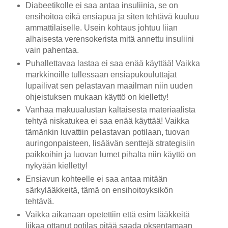
Diabeetikolle ei saa antaa insuliinia, se on
ensihoitoa eikä ensiapua ja siten tehtävä kuuluu
ammattilaiselle. Usein kohtaus johtuu liian
alhaisesta verensokerista mitä annettu insuliini
vain pahentaa.
Puhallettavaa lastaa ei saa enää käyttää! Vaikka
markkinoille tullessaan ensiapukouluttajat
lupailivat sen pelastavan maailman niin uuden
ohjeistuksen mukaan käyttö on kielletty!
Vanhaa makuualustan kaltaisesta materiaalista
tehtyä niskatukea ei saa enää käyttää! Vaikka
tämänkin luvattiin pelastavan potilaan, tuovan
auringonpaisteen, lisäävän senttejä strategisiin
paikkoihin ja luovan lumet pihalta niin käyttö on
nykyään kielletty!
Ensiavun kohteelle ei saa antaa mitään
särkylääkkeitä, tämä on ensihoitoyksikön
tehtävä.
Vaikka aikanaan opetettiin että esim lääkkeitä
liikaa ottanut potilas pitää saada oksentamaan