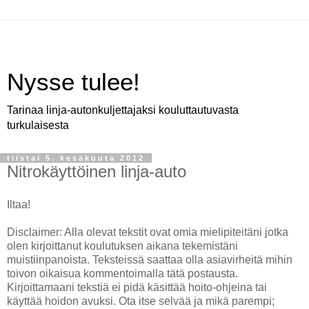
Nysse tulee!
Tarinaa linja-autonkuljettajaksi kouluttautuvasta
turkulaisesta
tiistai 5. kesäkuuta 2012
Nitrokäyttöinen linja-auto
Iltaa!
Disclaimer: Alla olevat tekstit ovat omia mielipiteitäni jotka
olen kirjoittanut koulutuksen aikana tekemistäni
muistiinpanoista. Teksteissä saattaa olla asiavirheitä mihin
toivon oikaisua kommentoimalla tätä postausta.
Kirjoittamaani tekstiä ei pidä käsittää hoito-ohjeina tai
käyttää hoidon avuksi. Ota itse selvää ja mikä parempi;