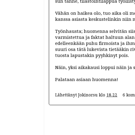
sun tänne, tilastointilappua työllist
Vähän on haikea olo, tuo aika oli m
kanssa asiasta keskustelinkin niin 
Työnhausta; huomenna selvitän siis
varmistettua ja faktat haltuun ala
edelleenkään puhu firmoista ja ihmis
suuri osa tätä lukevista tietääkin ri
tuosta lapustakin pyyhkinyt pois.
Näin, yksi aikakausi loppui näin ja
Palataan asiaan huomenna!
Lähettänyt
Jokinorsu
klo
18.22
6 kom