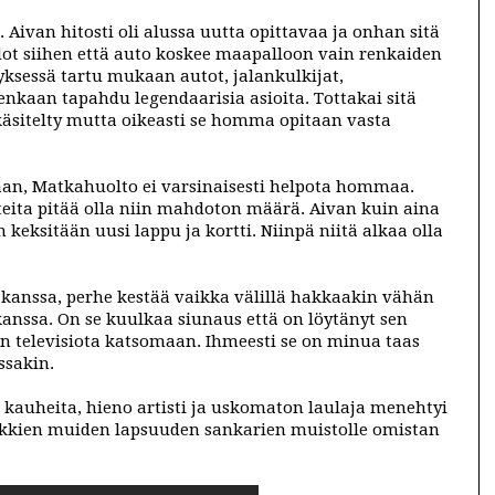
. Aivan hitosti oli alussa uutta opittavaa ja onhan sitä
idot siihen että auto koskee maapalloon vain renkaiden
yksessä tartu mukaan autot, jalankulkijat,
enkaan tapahdu legendaarisia asioita. Tottakai sitä
käsitelty mutta oikeasti se homma opitaan vasta
aan, Matkahuolto ei varsinaisesti helpota hommaa.
teita pitää olla niin mahdoton määrä. Aivan kuin aina
keksitään uusi lappu ja kortti. Niinpä niitä alkaa olla
anssa, perhe kestää vaikka välillä hakkaakin vähän
anssa. On se kuulkaa siunaus että on löytänyt sen
 televisiota katsomaan. Ihmeesti se on minua taas
ssakin.
 kauheita, hieno artisti ja uskomaton laulaja menehtyi
aikkien muiden lapsuuden sankarien muistolle omistan