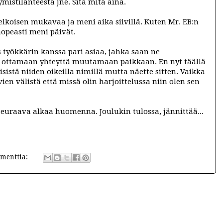
ymistilanteesta jne. Sitä mitä aina.
elkoisen mukavaa ja meni aika siivillä. Kuten Mr. EB:n
nopeasti meni päivät.
 työkkärin kanssa pari asiaa, jahka saan ne
n ottamaan yhteyttä muutamaan paikkaan. En nyt täällä
istä niiden oikeilla nimillä mutta näette sitten. Vaikka
vien välistä että missä olin harjoittelussa niin olen sen
 seuraava alkaa huomenna. Joulukin tulossa, jännittää...
menttia: