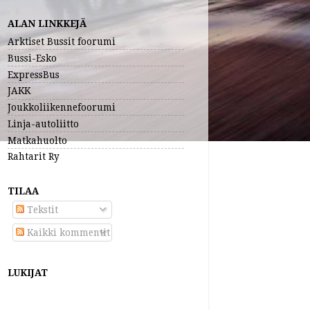
ALAN LINKKEJÄ
Arktiset Bussit foorumi
Bussi-Esko
ExpressBus
JAKK
Joukkoliikennefoorumi
Linja-autoliitto
Matkahuolto
Rahtarit Ry
TILAA
Tekstit
Kaikki kommentit
LUKIJAT