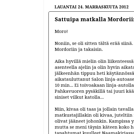
LAUANTAI 24. MARRASKUUTA 2012
Sattuipa matkalla Mordorii
Moro!
Noniin, se oli sitten tältä erää sii
Mordoriin ja takaisin.
Aika hyvillä mielin olin liikenteess
asenteella ajelin ja olin hyvin aikat
jälkeenhän tippuu heti käytännöss
aikatauluttanut Salon linja-autoas
10 min... Ei toivoakaan linja-autoll
Pahkavuoren pysäkillä tai juuri kää
siniset vilkut katolla...
Niin, kivaa oli taas ja jollain taval
matkustajillakin oli kivaa, juteltiin
olivat jääneet johonkin. Kampissa y
mutta se meni täysin käteen koko h
tapahtumat kuulleet Naamakirjassa. J