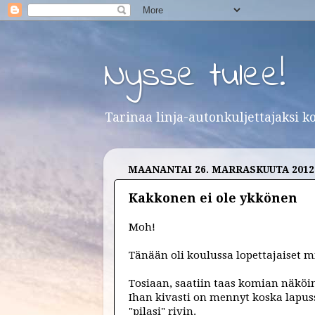
Nysse tulee!
Tarinaa linja-autonkuljettajaksi k
MAANANTAI 26. MARRASKUUTA 2012
Kakkonen ei ole ykkönen
Moh!
Tänään oli koulussa lopettajaiset mi
Tosiaan, saatiin taas komian näköin
Ihan kivasti on mennyt koska lapuss
"pilasi" rivin.