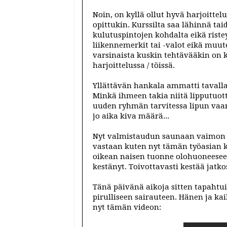
Noin, on kyllä ollut hyvä harjoittelu
opittukin. Kurssilta saa lähinnä ta
kulutuspintojen kohdalta eikä riste
liikennemerkit tai -valot eikä muut
varsinaista kuskin tehtävääkin on 
harjoittelussa / töissä.
Yllättävän hankala ammatti tavall
Minkä ihmeen takia niitä lipputuot
uuden ryhmän tarvitessa lipun vaan 
jo aika kiva määrä...
Nyt valmistaudun saunaan vaimon k
vastaan kuten nyt tämän työasian k
oikean naisen tuonne olohuoneeseen
kestänyt. Toivottavasti kestää jatko
Tänä päivänä aikoja sitten tapahtui
pirulliseen sairauteen. Hänen ja k
nyt tämän videon: