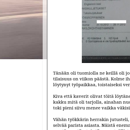
Tänään oli tuomiolla ne keillä oli j
tilaisuus on viikon päästä. Kolme i
löytynyt työpaikkaa, toistaiseksi ve
Kiva että kaverit olivat töitä löyt
kakku mitä oli tarjolla, ainahan 
toki pieni siivu menee vaikka väkisi
Vähän työkkärin herrakin jutusteli
selvää parista asiasta. Näistä ene