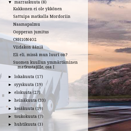
marraskuuta
(8)
▼
Kakkonen ei ole ykkönen
Sattuipa matkalla Mordoriin
Naamapalmu
Oopperan jumitus
C8H10N4O2
Viidakon ääniä
Eli eli, missä mun luuri on?
Suomen kuullun ymmärtäminen
matkustajille, osa I
lokakuuta
(17)
►
syyskuuta
(19)
►
elokuuta
(27)
►
heinäkuuta
(33)
►
kesäkuuta
(19)
►
toukokuuta
(7)
►
huhtikuuta
(3)
►