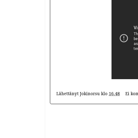
Lähettänyt
Jokinorsu
klo
16.48
Ei ko