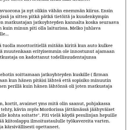
pikavuorona ja nyt olikin vähän enemmän kiirus. Ensin
issä ja sitten pitkä pätkä tietöitä ja kuudenkympin
den matkustajan jatkoyhteyden kannalta koska seuraava
n kuin minun piti olla laiturissa. Melko juhlava
le...
ä tuolla moottoritiellä mitään kiritä kun auto kulkee
nkä muutenkaan erityisemmin ole innostunut ajamaan
atkustaja on kadottanut todellisuudentajunsa
 kehotin soittamaan jatkoyhteyden kuskille ( firman
kkaan kun hänen pitäisi lähteä että sopisiko minuutin
nnen perillä kuin hänen lähtönsä oli joten matkustaja
n, kortit, avaimet yms mitä olin saanut, pohjakassa
tehty, kävin myös Mordorissa jättämässä jäähyväiset
ulle kohta soitatte". Piti vielä käydä pesulinjan hepuille
ää kiitoslappu ilmoitustaululle työkavereita varten.
 kärsivällisesti opettaneet.