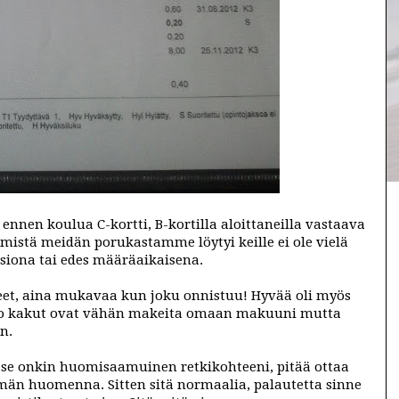
o ennen koulua C-kortti, B-kortilla aloittaneilla vastaava
hmistä meidän porukastamme löytyi keille ei ole vielä
rsiona tai edes määräaikaisena.
äneet, aina mukavaa kun joku onnistuu! Hyvää oli myös
nuo kakut ovat vähän makeita omaan makuuni mutta
n.
, se onkin huomisaamuinen retkikohteeni, pitää ottaa
mmän huomenna. Sitten sitä normaalia, palautetta sinne