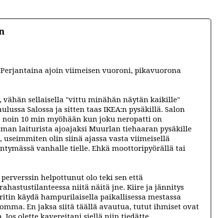
n
nä. Perjantaina ajoin viimeisen vuoroni, pikavuorona
ä, vähän sellaisella "vittu minähän näytän kaikille"
aulussa Salossa ja sitten taas IKEA:n pysäkillä. Salon
ä noin 10 min myöhään kun joku neropatti on
eman laiturista ajoajaksi Muurlan tiehaaran pysäkille
a, useimmiten olin siinä ajassa vasta viimeisellä
ntymässä vanhalle tielle. Ehkä moottoripyörällä tai
la perverssin helpottunut olo teki sen että
 rahastustilanteessa niitä näitä jne. Kiire ja jännitys
ritin käydä hampurilaisella paikallisessa mestassa
omma. En jaksa siitä täällä avautua, tutut ihmiset ovat
os olette kavereitani siellä niin tiedätte.