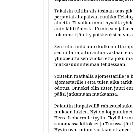
Takaisin tultiin siis tosiaan taas 
perjantai-iltapäivän ruuhka Helsing
aluetta. Ei vaikuttanut hyvältä yh
auto lähti Salosta 10 min sen jälkee
toleranssi jätetty poikkeuksien varal
Sen tulin mitä auto kulki mutta eip
sen mitä rajoitin antaa vastaan e
ylinopeutta sen vuoksi että joku m
matkasuunnitelmaa tehdessään.
Soittelin matkalla ajomestarille ja
ajomestarille ) että tulen aika tar
odotus. Onneksi olin sitten juuri e
pääsi jatkamaan matkaansa.
Palautin iltapäivällä rahastuslauku
mukaan lukien. Nyt on lopputoimet 
Herra Isoherralle tyyliin "kyllä te m
sanomassa kiitokset ja Turussa jätt
Hyvin ovat minut vastaan ottaneet ja