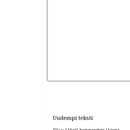
Uudempi teksti
Tilaa:
Lähetä kommentteja (Atom)