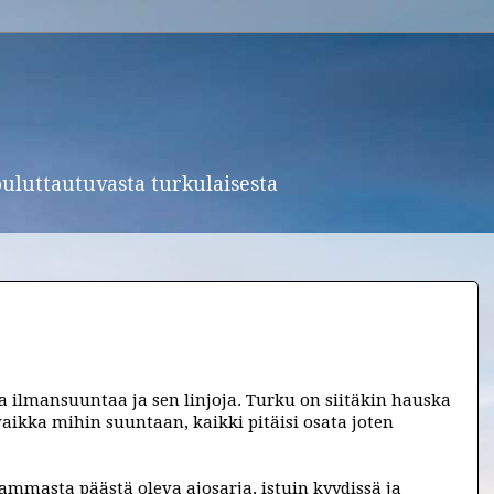
ouluttautuvasta turkulaisesta
a ilmansuuntaa ja sen linjoja. Turku on siitäkin hauska
vaikka mihin suuntaan, kaikki pitäisi osata joten
lammasta päästä oleva ajosarja, istuin kyydissä ja