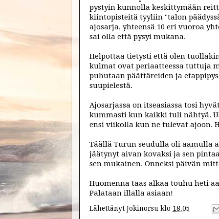
pystyin kunnolla keskittymään reitt
kiintopisteitä tyyliin "talon päädy
ajosarja, yhteensä 10 eri vuoroa yh
sai olla että pysyi mukana.
Helpottaa tietysti että olen tuollak
kulmat ovat periaatteessa tuttuja m
puhutaan päättäreiden ja etappipysä
suupielestä.
Ajosarjassa on itseasiassa tosi hyvät
kummasti kun kaikki tuli nähtyä. U
ensi viikolla kun ne tulevat ajoon. 
Täällä Turun seudulla oli aamulla ai
jäätynyt aivan kovaksi ja sen pintaan 
sen mukainen. Onneksi päivän mitta
Huomenna taas alkaa touhu heti aa
Palataan illalla asiaan!
Lähettänyt
Jokinorsu
klo
18.05