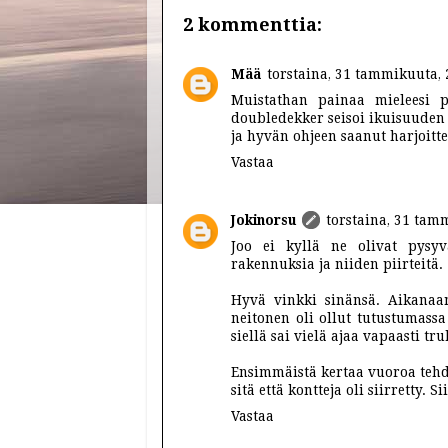
2 kommenttia:
Mää
torstaina, 31 tammikuuta,
Muistathan painaa mieleesi p
doubledekker seisoi ikuisuuden
ja hyvän ohjeen saanut harjoitte
Vastaa
Jokinorsu
torstaina, 31 tam
Joo ei kyllä ne olivat pysy
rakennuksia ja niiden piirteitä.
Hyvä vinkki sinänsä. Aikanaa
neitonen oli ollut tutustumassa
siellä sai vielä ajaa vapaasti tru
Ensimmäistä kertaa vuoroa tehd
sitä että kontteja oli siirretty. 
Vastaa