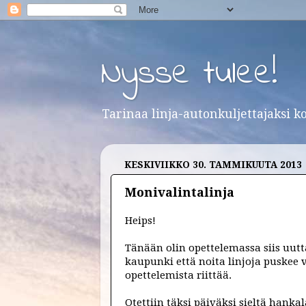
Nysse tulee!
Tarinaa linja-autonkuljettajaksi k
KESKIVIIKKO 30. TAMMIKUUTA 2013
Monivalintalinja
Heips!
Tänään olin opettelemassa siis uutt
kaupunki että noita linjoja puskee 
opettelemista riittää.
Otettiin täksi päiväksi sieltä hanka