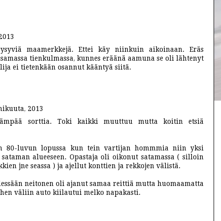
 2013
ysyviä maamerkkejä. Ettei käy niinkuin aikoinaan. Eräs
 samassa tienkulmassa, kunnes eräänä aamuna se oli lähtenyt
lija ei tietenkään osannut kääntyä siitä.
mikuuta, 2013
vämpää sorttia. Toki kaikki muuttuu mutta koitin etsiä
n 80-luvun lopussa kun tein vartijan hommmia niin yksi
 sataman alueeseen. Opastaja oli oikonut satamassa ( silloin
kkien jne seassa ) ja ajellut konttien ja rekkojen välistä.
essään neitonen oli ajanut samaa reittiä mutta huomaamatta
Siihen väliin auto kiilautui melko napakasti.