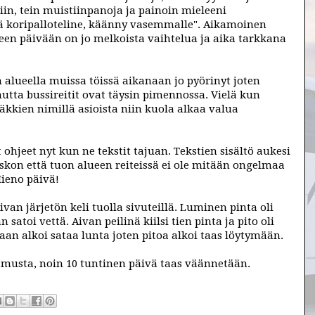
iin, tein muistiinpanoja ja painoin mieleeni
ssä koripalloteline, käänny vasemmalle". Aikamoinen
teen päivään on jo melkoista vaihtelua ja aika tarkkana
in alueella muissa töissä aikanaan jo pyörinyt joten
utta bussireitit ovat täysin pimennossa. Vielä kun
kkien nimillä asioista niin kuola alkaa valua
 ohjeet nyt kun ne tekstit tajuan. Tekstien sisältö aukesi
skon että tuon alueen reiteissä ei ole mitään ongelmaa
Hieno päivä!
van järjetön keli tuolla sivuteillä. Luminen pinta oli
satoi vettä. Aivan peilinä kiilsi tien pinta ja pito oli
an alkoi sataa lunta joten pitoa alkoi taas löytymään.
musta, noin 10 tuntinen päivä taas väännetään.