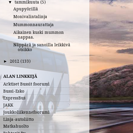
tammikuuta
(5)
▼
Apupyörillä
Monivalintalinja
Mummonnaurattaja
Aikainen kuski mummon
nappaa.
Näppärä ja sanoilla leikkivä
otsikko
2012
(133)
►
ALAN LINKKEJÄ
Arktiset Bussit foorumi
Bussi-Esko
ExpressBus
JAKK
Joukkoliikennefoorumi
Linja-autoliitto
Matkahuolto