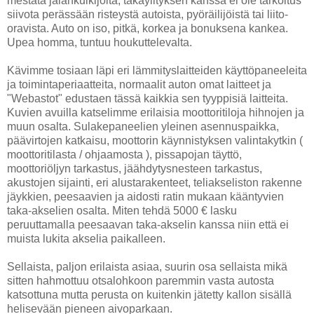
mestata jalankulkijoita, takaylityksen kanssa ei ole tarkoitus
siivota perässään risteystä autoista, pyöräilijöistä tai liito-
oravista. Auto on iso, pitkä, korkea ja bonuksena kankea.
Upea homma, tuntuu houkuttelevalta.
Kävimme tosiaan läpi eri lämmityslaitteiden käyttöpaneeleita
ja toimintaperiaatteita, normaalit auton omat laitteet ja
"Webastot" edustaen tässä kaikkia sen tyyppisiä laitteita.
Kuvien avuilla katselimme erilaisia moottoritiloja hihnojen ja
muun osalta. Sulakepaneelien yleinen asennuspaikka,
päävirtojen katkaisu, moottorin käynnistyksen valintakytkin (
moottoritilasta / ohjaamosta ), pissapojan täyttö,
moottoriöljyn tarkastus, jäähdytysnesteen tarkastus,
akustojen sijainti, eri alustarakenteet, teliakseliston rakenne
jäykkien, peesaavien ja aidosti ratin mukaan kääntyvien
taka-akselien osalta. Miten tehdä 5000 € lasku
peruuttamalla peesaavan taka-akselin kanssa niin että ei
muista lukita akselia paikalleen.
Sellaista, paljon erilaista asiaa, suurin osa sellaista mikä
sitten hahmottuu otsalohkoon paremmin vasta autosta
katsottuna mutta perusta on kuitenkin jätetty kallon sisällä
helisevään pieneen aivoparkaan.