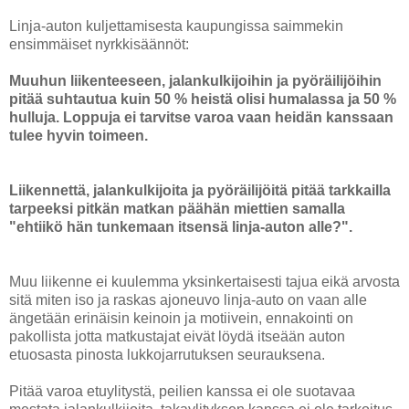
Linja-auton kuljettamisesta kaupungissa saimmekin
ensimmäiset nyrkkisäännöt:
Muuhun liikenteeseen, jalankulkijoihin ja pyöräilijöihin
pitää suhtautua kuin 50 % heistä olisi humalassa ja 50 %
hulluja. Loppuja ei tarvitse varoa vaan heidän kanssaan
tulee hyvin toimeen.
Liikennettä, jalankulkijoita ja pyöräilijöitä pitää tarkkailla
tarpeeksi pitkän matkan päähän miettien samalla
"ehtiikö hän tunkemaan itsensä linja-auton alle?".
Muu liikenne ei kuulemma yksinkertaisesti tajua eikä arvosta
sitä miten iso ja raskas ajoneuvo linja-auto on vaan alle
ängetään erinäisin keinoin ja motiivein, ennakointi on
pakollista jotta matkustajat eivät löydä itseään auton
etuosasta pinosta lukkojarrutuksen seurauksena.
Pitää varoa etuylitystä, peilien kanssa ei ole suotavaa