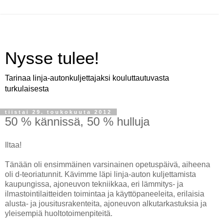
Nysse tulee!
Tarinaa linja-autonkuljettajaksi kouluttautuvasta
turkulaisesta
tiistai 29. toukokuuta 2012
50 % kännissä, 50 % hulluja
Iltaa!
Tänään oli ensimmäinen varsinainen opetuspäivä, aiheena
oli d-teoriatunnit. Kävimme läpi linja-auton kuljettamista
kaupungissa, ajoneuvon tekniikkaa, eri lämmitys- ja
ilmastointilaitteiden toimintaa ja käyttöpaneeleita, erilaisia
alusta- ja jousitusrakenteita, ajoneuvon alkutarkastuksia ja
yleisempiä huoltotoimenpiteitä.