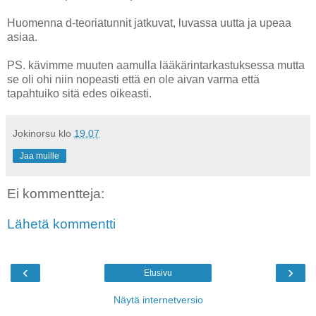
Huomenna d-teoriatunnit jatkuvat, luvassa uutta ja upeaa
asiaa.
PS. kävimme muuten aamulla lääkärintarkastuksessa mutta
se oli ohi niin nopeasti että en ole aivan varma että
tapahtuiko sitä edes oikeasti.
Jokinorsu
klo
19.07
Jaa muille
Ei kommentteja:
Lähetä kommentti
‹
›
Etusivu
Näytä internetversio