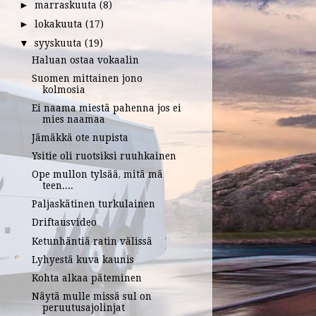
marraskuuta
(8)
►
lokakuuta
(17)
►
syyskuuta
(19)
▼
Haluan ostaa vokaalin
Suomen mittainen jono
kolmosia
Ei naama miestä pahenna jos ei
mies naamaa
Jämäkkä ote nupista
Ysitie oli ruotsiksi ruuhkainen
Ope mullon tylsää, mitä mä
teen....
Paljaskätinen turkulainen
Driftausvideo
Ketunhäntiä ratin välissä
Lyhyestä kuva kaunis
Kohta alkaa päteminen
Näytä mulle missä sul on
peruutusajolinjat