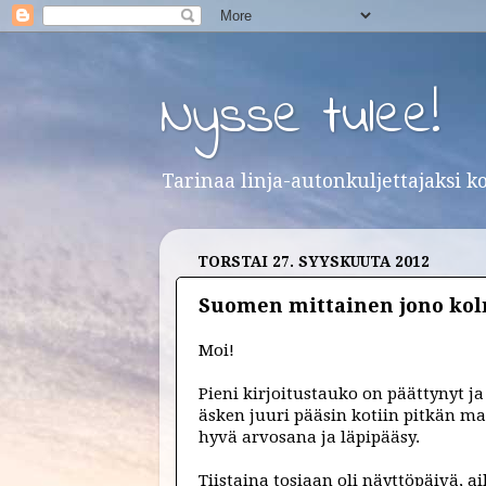
Nysse tulee!
Tarinaa linja-autonkuljettajaksi k
TORSTAI 27. SYYSKUUTA 2012
Suomen mittainen jono kol
Moi!
Pieni kirjoitustauko on päättynyt ja
äsken juuri pääsin kotiin pitkän 
hyvä arvosana ja läpipääsy.
Tiistaina tosiaan oli näyttöpäivä, a