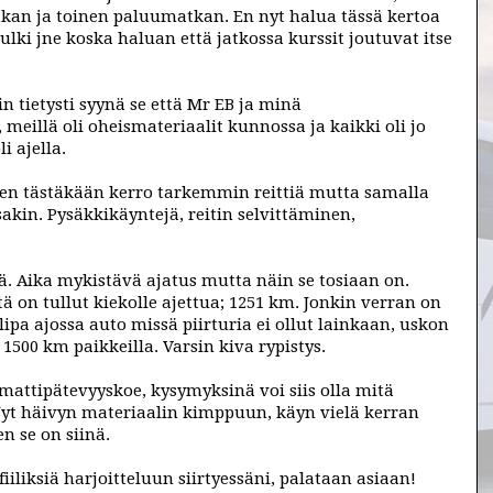
an ja toinen paluumatkan. En nyt halua tässä kertoa
lki jne koska haluan että jatkossa kurssit joutuvat itse
in tietysti syynä se että Mr EB ja minä
eillä oli oheismateriaalit kunnossa ja kaikki oli jo
i ajella.
 en tästäkään kerro tarkemmin reittiä mutta samalla
akin. Pysäkkikäyntejä, reitin selvittäminen,
 Aika mykistävä ajatus mutta näin se tosiaan on.
ä on tullut kiekolle ajettua; 1251 km. Jonkin verran on
olipa ajossa auto missä piirturia ei ollut lainkaan, uskon
1500 km paikkeilla. Varsin kiva rypistys.
ttipätevyyskoe, kysymyksinä voi siis olla mitä
yt häivyn materiaalin kimppuun, käyn vielä kerran
n se on siinä.
iksiä harjoitteluun siirtyessäni, palataan asiaan!