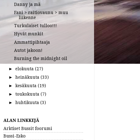
Danny ja mä
Fani > raitiovaunu > muu
liikenne
Turkulaiset tulloo!!!
Hyvät munkit
Ammattipihtaaja
Autot jakoon!
Burning the midnight oil
elokuuta
(27)
►
heinäkuuta
(33)
►
kesäkuuta
(19)
►
toukokuuta
(7)
►
huhtikuuta
(3)
►
ALAN LINKKEJÄ
Arktiset Bussit foorumi
Bussi-Esko