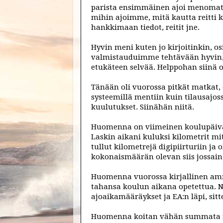
parista ensimmäinen ajoi menomatk
mihin ajoimme, mitä kautta reitti ku
hankkimaan tiedot, reitit jne.
Hyvin meni kuten jo kirjoitinkin, os
valmistauduimme tehtävään hyvin, m
etukäteen selvää. Helppohan siinä ol
Tänään oli vuorossa pitkät matkat,
systeemillä mentiin kuin tilausajoss
kuulutukset. Siinähän niitä.
Huomenna on viimeinen koulupäivä.
Laskin aikani kuluksi kilometrit mit
tullut kilometrejä digipiirturiin ja 
kokonaismäärän olevan siis jossain 
Huomenna vuorossa kirjallinen amma
tahansa koulun aikana opetettua. N
ajoaikamääräykset ja EA:n läpi, sitte
Huomenna koitan vähän summata fiil