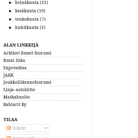
heinäkuuta
(33)
►
kesäkuuta
(19)
►
toukokuuta
(7)
►
huhtikuuta
(3)
►
ALAN LINKKEJÄ
Arktiset Bussit foorumi
Bussi-Esko
ExpressBus
JAKK
Joukkoliikennefoorumi
Linja-autoliitto
Matkahuolto
Rahtarit Ry
TILAA
Tekstit