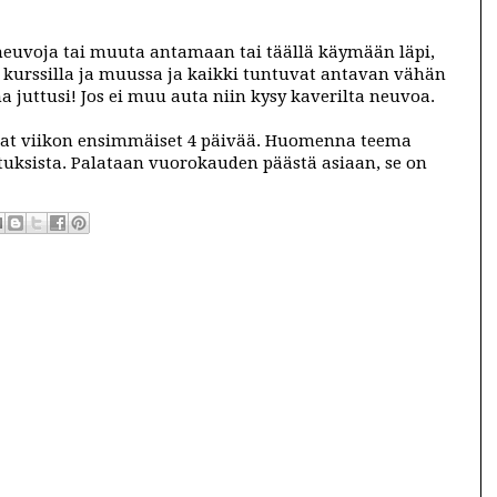
oneuvoja tai muuta antamaan tai täällä käymään läpi,
sä kurssilla ja muussa ja kaikki tuntuvat antavan vähän
ma juttusi! Jos ei muu auta niin kysy kaverilta neuvoa.
uskat viikon ensimmäiset 4 päivää. Huomenna teema
ksista. Palataan vuorokauden päästä asiaan, se on