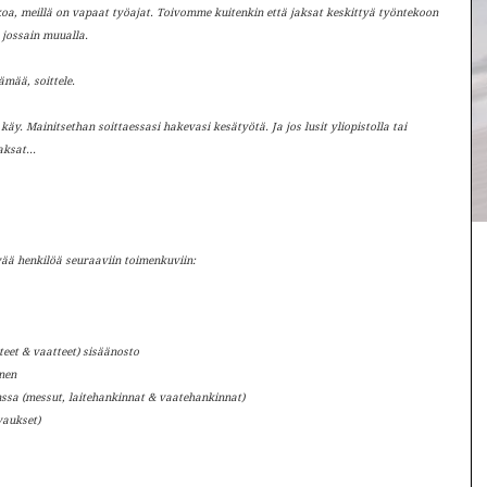
oa, meillä on vapaat työajat. Toivomme kuitenkin että jaksat keskittyä työntekoon
 jossain muualla.
ämää, soittele.
n käy. Mainitsethan soittaessasi hakevasi kesätyötä. Ja jos lusit yliopistolla tai
ksat...
ä henkilöä seuraaviin toimenkuviin:
nteet & vaatteet) sisäänosto
nen
ssa (messut, laitehankinnat & vaatehankinnat)
vaukset)