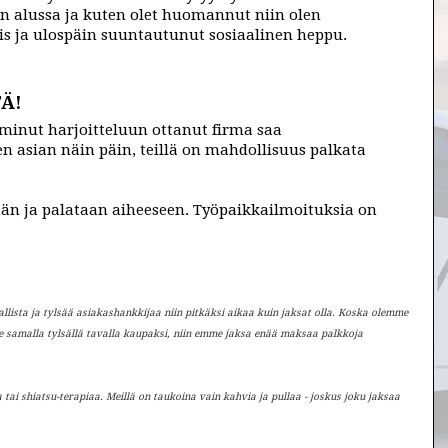
n alussa ja kuten olet huomannut niin olen
is ja ulospäin suuntautunut sosiaalinen heppu.
Ä!
minut harjoitteluun ottanut firma saa
en asian näin päin, teillä on mahdollisuus palkata
än ja palataan aiheeseen. Työpaikkailmoituksia on
:
vallista ja tylsää asiakashankkijaa niin pitkäksi aikaa kuin jaksat olla. Koska olemme
e samalla tylsällä tavalla kaupaksi, niin emme jaksa enää maksaa palkkoja
ai shiatsu-terapiaa. Meillä on taukoina vain kahvia ja pullaa - joskus joku jaksaa