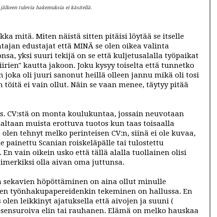
lkeen tulevia hakemuksia ei käsitellä.
ka mitä. Miten näistä sitten pitäisi löytää se itselle
tajan edustajat että MINÄ se olen oikea valinta
, yksi suuri tekijä on se että kuljetusalalla työpaikat
irien" kautta jakoon. Joku kysyy toiselta että tunnetko
 joka oli juuri sanonut heillä olleen jannu mikä oli tosi
 töitä ei vain ollut. Näin se vaan menee, täytyy pitää
s. CV:stä on monta koulukuntaa, jossain neuvotaan
altaan muista erottuva tuotos kun taas toisaalla
olen tehnyt melko perinteisen CV:n, siinä ei ole kuvaa,
ole painettu Scanian roiskeläpälle tai tulostettu
 En vain oikein usko että tällä alalla tuollainen olisi
simerkiksi olla aivan oma juttunsa.
 sekavien höpöttäminen on aina ollut minulle
iden työnhakupapereidenkin tekeminen on hallussa. En
s olen leikkinyt ajatuksella että aivojen ja suuni (
tsesensuroiva elin tai rauhanen. Elämä on melko hauskaa