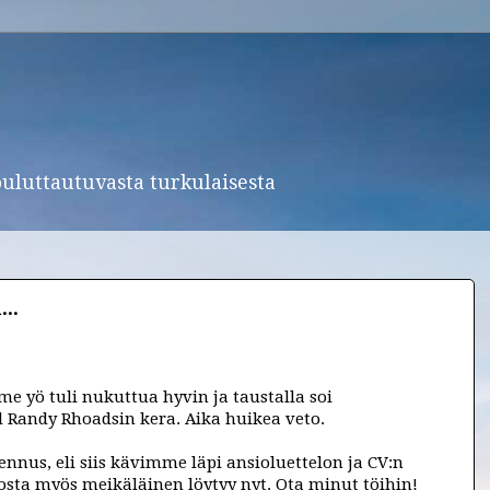
ouluttautuvasta turkulaisesta
..
ime yö tuli nukuttua hyvin ja taustalla soi
d
Randy Rhoadsin kera. Aika huikea veto.
nus, eli siis kävimme läpi ansioluettelon ja CV:n
josta myös meikäläinen löytyy nyt. Ota minut töihin!