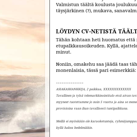
Valmistun täältä koulusta joulukuu
täysjärkinen (?), mukava, sanavalm
LÖYDYN CV-NETISTÄ
TÄÄLT
Tähän kohtaan heti huomatus että 
etupalkkausoikeuden. Kyllä, ajattel
minut.
Noniin, omakehu saa jäädä taas täh
monenlaisia, tässä pari esimerkkiä
---------------
ASIAKASHANKKIJA, 2 paikkaa, XXXXXXXXXXXXX
Tavallinen ja tylsä telemarkkinointitalo etsii aivan ta
myyneet tuotettamme jo noin 5 vuotta ja aina se mene
provisioina vaan ihan tavallisesti tuntipalkkana.
Meillä ei myöskään ole karaoketunteja, ryhmäjumppaa t
kyllä hakea hedelmiäkin.