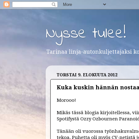
Nysse tulee!
Tarinaa linja-autonkuljettajaksi k
TORSTAI 9. ELOKUUTA 2012
Kuka kuskin hännän nostaa.
Morooo!
Mikäs tässä blogia kirjoitellessa, vi
Spotifystä
Ozzy Ozbournen Paranoi
Tänään oli vuorossa työnhakuvalmen
tekoa. Puhetta oli myös CV-netistä 