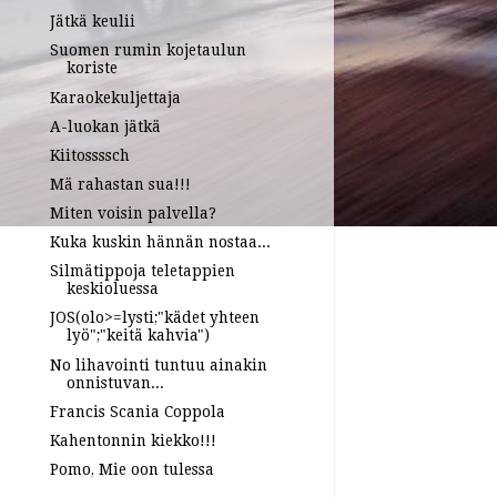
Jätkä keulii
Suomen rumin kojetaulun
koriste
Karaokekuljettaja
A-luokan jätkä
Kiitossssch
Mä rahastan sua!!!
Miten voisin palvella?
Kuka kuskin hännän nostaa...
Silmätippoja teletappien
keskioluessa
JOS(olo>=lysti;"kädet yhteen
lyö";"keitä kahvia")
No lihavointi tuntuu ainakin
onnistuvan...
Francis Scania Coppola
Kahentonnin kiekko!!!
Pomo, Mie oon tulessa