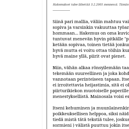
Hakemukset tulee lähettää 3.2.2005 mennessä. Tämän jä
---------------
Siinä pari mallia, väliin mahtuu vaik
sopiva ja varsinkin vakuuttaa työan
hommaan... Hakemus on oma kuvionsa
tuntuvat menevän hyvin pitkälle "pi
ketään sopivaa, toinen tietää jonkun
hyvä mutta ei voitu ottaa töihin kun
hyvä maine yllä, piirit ovat pienet.
Niin, vähän alkaa rönsyilemään taa
tekemään suureellinen ja joka kohd
vannotaan perinteiseen tapaan. Itse 
ei irroitettavia heijastimia, sitä ei 
piirturikiekon muotoiselle paperille.
menestyksellistä. Mainosala voisi e
Itseni kehuminen ja muunlainenkin
poikkeuksellisen helppoa, siksi nä
tiedä mistä tätä tekstiä tulee, josku
sormieni ) välistä puuttuu jokin i