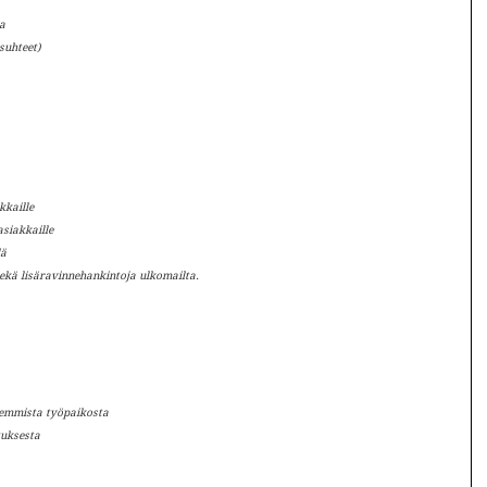
ka
 suhteet)
kkaille
asiakkaille
lä
ekä lisäravinnehankintoja ulkomailta.
aisemmista työpaikosta
tuksesta