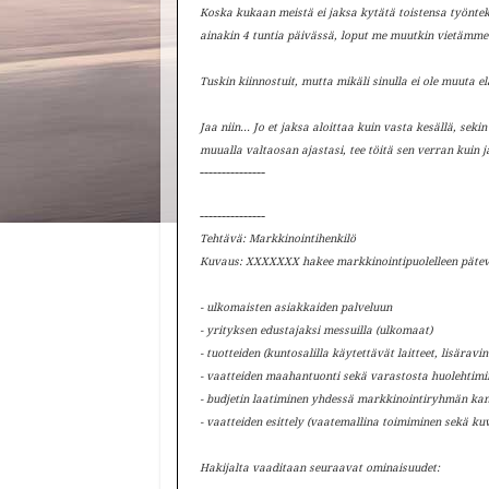
Koska kukaan meistä ei jaksa kytätä toistensa työntek
ainakin 4 tuntia päivässä, loput me muutkin vietämme
Tuskin kiinnostuit, mutta mikäli sinulla ei ole muuta el
Jaa niin... Jo et jaksa aloittaa kuin vasta kesällä, seki
muualla valtaosan ajastasi, tee töitä sen verran kuin ja
---------------
---------------
Tehtävä: Markkinointihenkilö
Kuvaus: XXXXXXX hakee markkinointipuolelleen pätevä
- ulkomaisten asiakkaiden palveluun
- yrityksen edustajaksi messuilla (ulkomaat)
- tuotteiden (kuntosalilla käytettävät laitteet, lisäravi
- vaatteiden maahantuonti sekä varastosta huolehtimi
- budjetin laatiminen yhdessä markkinointiryhmän kan
- vaatteiden esittely (vaatemallina toimiminen sekä ku
Hakijalta vaaditaan seuraavat ominaisuudet: