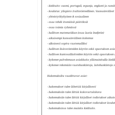
- kielitaito: suomi, portugali, espanja, englanti ja rans
- koulutus: yliopisto (valtiotieteellinen / kansainväliset
- yhteistyökykyinen & sosiaalinen
- osaa tehdä itsenäisiä päätöksiä
- osaa toimia ryhmässä
- hallitsee matematiikan (osaa laatia budjetin)
- aikaisempi kansainvälinen kokemus
- ulkoisesti sopiva vaatemalliksi
- hallitsee lisäravinteiden käytön sekä opastuksen asia
- hallitsee kuntosalilaitteiden käytön sekä opastuksen 
- kykenee palvelemaan asiakkaita yllämainituilla kielil
- kykenee tekemään vaatehankintoja, laitehankintoja s
Hakemuksilta vaadittavat asiat:
- hakemukset tulee lähettää kirjallisesti
- hakemuksiin tulee liittää kokovartalokuva
- hakemuksiin tulee liittää kirjalliset todistukset aik
- hakemuksiin tulee liittää kirjalliset todistukset koulu
- hakemuksissa tulee mainita kielitaito.