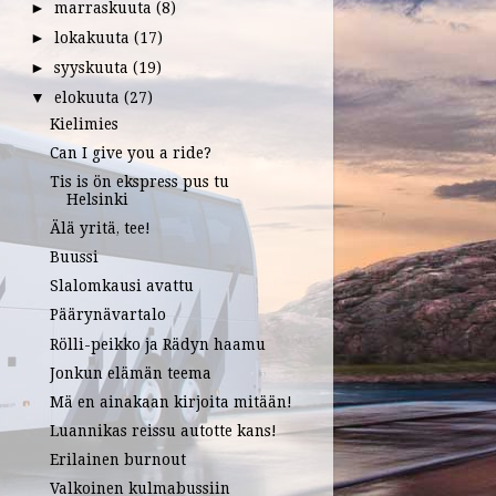
marraskuuta
(8)
►
lokakuuta
(17)
►
syyskuuta
(19)
►
elokuuta
(27)
▼
Kielimies
Can I give you a ride?
Tis is ön ekspress pus tu
Helsinki
Älä yritä, tee!
Buussi
Slalomkausi avattu
Päärynävartalo
Rölli-peikko ja Rädyn haamu
Jonkun elämän teema
Mä en ainakaan kirjoita mitään!
Luannikas reissu autotte kans!
Erilainen burnout
Valkoinen kulmabussiin