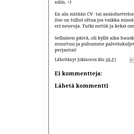
näin. =)
En ala mitään CV- tai ansioluettel
itse on tullut oltua jos vaikka mis
eri neuvoja. Tutki nettiä ja keksi o
Sellainen päivä, oli kyllä aika ha
muuttuu ja puhumme palvelukuljetu
perjantai!
Lähettänyt
Jokinorsu
klo
16.37
Ei kommentteja:
Lähetä kommentti